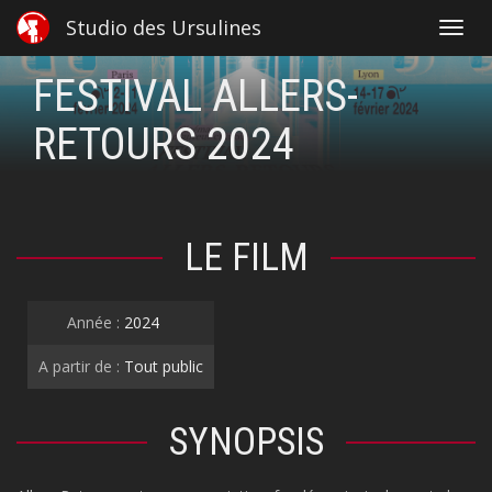
Studio des Ursulines
Toggl
navig
FESTIVAL ALLERS-
RETOURS 2024
LE FILM
Année :
2024
A partir de :
Tout public
SYNOPSIS