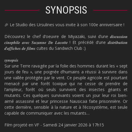
SYNOPSIS
🎉 Le Studio des Ursulines vous invite à son 100e anniversaire !
Découvrez le chef d’oeuvre de Miyazaki, suivi d’une 𝒅𝒊𝒔𝒄𝒖𝒔𝒔𝒊𝒐𝒏
𝒄𝒊𝒏𝒆𝒑𝒉𝒊𝒍𝒆 𝒂𝒗𝒆𝒄 𝑺𝒖𝒛𝒂𝒏𝒏𝒆 𝑫𝒆 𝑳𝒂𝒄𝒐𝒕𝒕𝒆 ! Et précédé d’une 𝒅𝒊𝒔𝒕𝒓𝒊𝒃𝒖𝒕𝒊𝒐𝒏
𝒅’𝒂𝒇𝒇𝒊𝒄𝒉𝒆𝒔 𝒅𝒆 𝒇𝒊𝒍𝒎𝒔 cultes du Sandwich Club :)
𝒔𝒚𝒏𝒐𝒑𝒔𝒊𝒔
Sur une Terre ravagée par la folie des hommes durant les « sept
jours de feu », une poignée d’humains a réussi à survivre dans
une vallée protégée par le vent. Ce peuple agricole est pourtant
menacé par une forêt toxique qui ne cesse de prendre de
l’ampleur, forêt où seuls survivent des insectes géants et
mutants. Ces quelques survivants voient un jour leur roi bien-
aimé assassiné et leur princesse Nausicaä faite prisonnière. Or
cette dernière, sensible à la nature et à l’écosystème, est seule
capable de communiquer avec les mutants…
Film projeté en VF - Samedi 24 janvier 2026 à 17h15